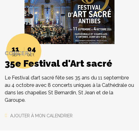
11
04
CONCERT
SEPT.
OCT.
35e Festival d'Art sacré
Le Festival d’art sacré fête ses 35 ans du 11 septembre
au 4 octobre avec 8 concerts uniques à la Cathédrale ou
dans les chapelles St Bernardin, St Jean et de la
Garoupe.
AJOUTER À MON CALENDRIER