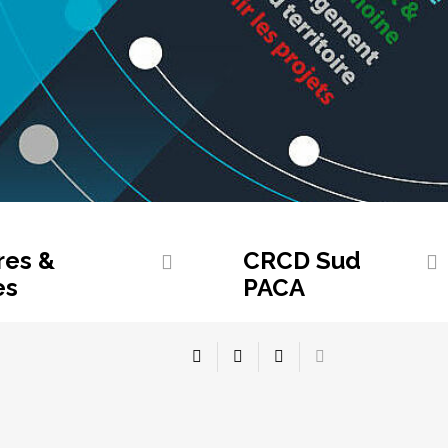
res &
CRCD Sud
es
PACA