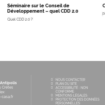
Séminaire sur le Conseil de
Développement – quel CDD 2.0
P
Quel CDD 2.0 ?
NOUS CONTACTER
Antipolis
PLAN DU SITE
s Crêtes
ACCESSIBILITÉ : NON
CONFORME
dex
MENTIONS LÉGALES
-casa.fr
PROTECTION DES DONNÉES
PERSONNELLES