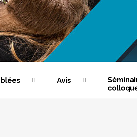
Séminai
blées
Avis
colloqu