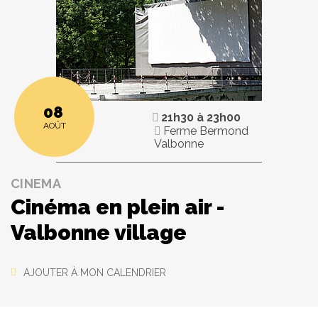
08
21h30
à
23h00
AOÛT
Ferme Bermond
Valbonne
CINEMA
Cinéma en plein air -
Valbonne village
AJOUTER À MON CALENDRIER