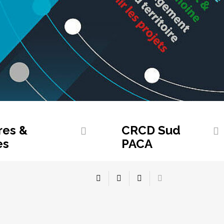
res &
CRCD Sud
es
PACA