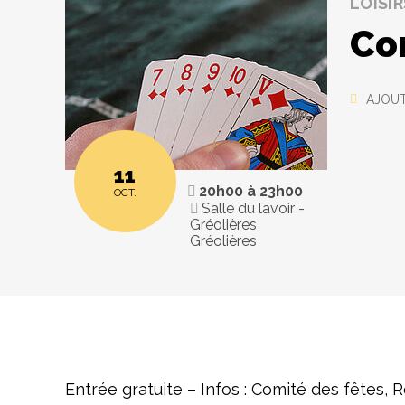
LOISIR
Co
AJOUT
11
20h00
à
23h00
OCT.
Salle du lavoir -
Gréolières
Gréolières
Entrée gratuite – Infos : Comité des fêtes,