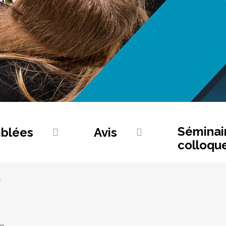
Séminai
blées
Avis
colloqu
s