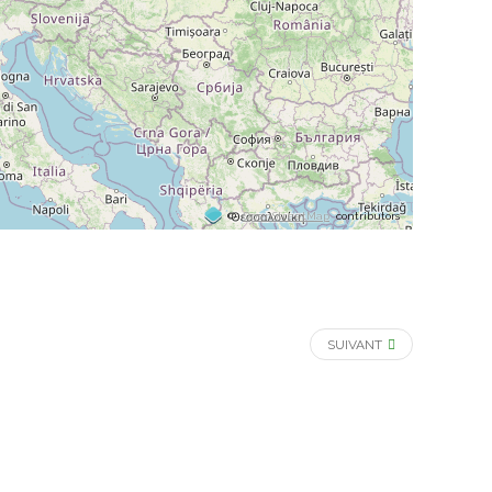
©
OpenStreetMap
contributors
SUIVANT