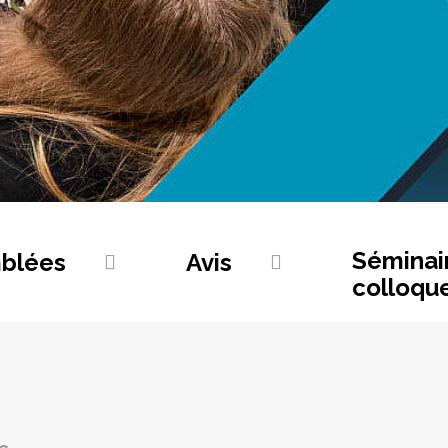
Séminai
blées
Avis
colloqu