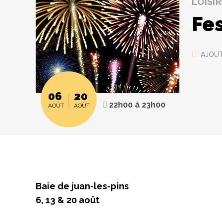
LOISIR
Fe
AJOUT
06
20
22h00
à
23h00
AOÛT
AOÛT
Baie de juan-les-pins
6, 13 & 20 août