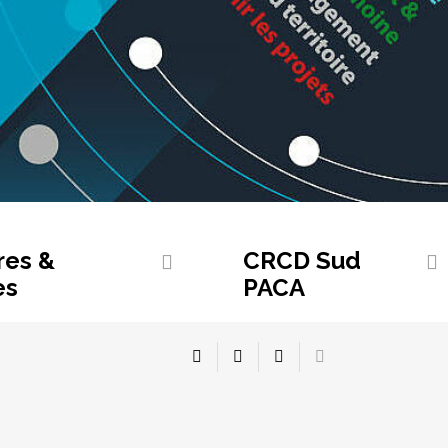
res &
CRCD Sud
es
PACA