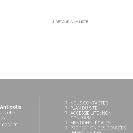
RETOUR À LA LISTE
NOUS CONTACTER
Antipolis
PLAN DU SITE
s Crêtes
ACCESSIBILITÉ : NON
CONFORME
dex
MENTIONS LÉGALES
-casa.fr
PROTECTION DES DONNÉES
PERSONNELLES