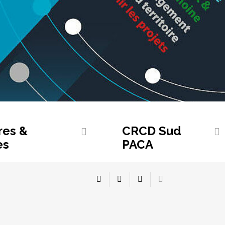
res &
CRCD Sud
es
PACA