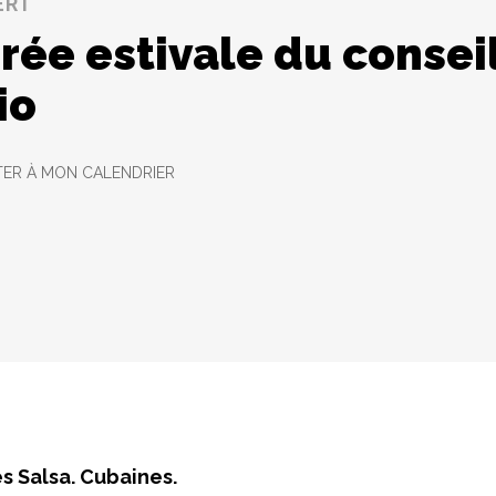
ERT
rée estivale du consei
io
ER À MON CALENDRIER
s Salsa. Cubaines.