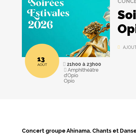
CONC
Soi
Op
AJOUT
13
21h00
à
23h00
AOÛT
Amphithéâtre
d’Opio
Opio
Concert groupe Ahinama. Chants et Danse