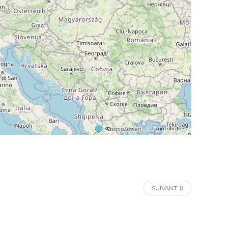
©
OpenStreetMap
contributors
SUIVANT