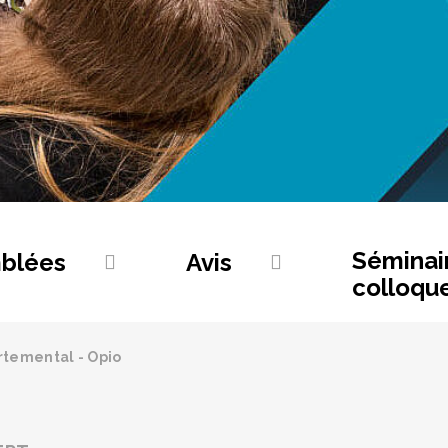
Séminai
blées
Avis
colloqu
rtemental - Opio