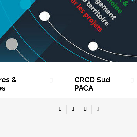
res &
CRCD Sud
es
PACA