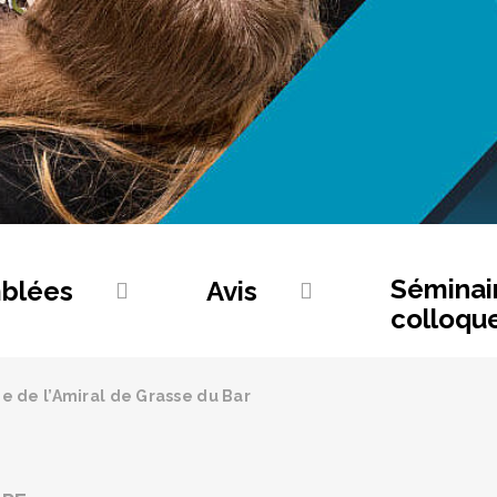
Séminai
blées
Avis
colloqu
e de l’Amiral de Grasse du Bar