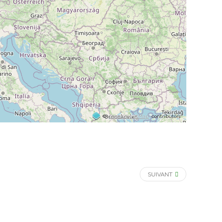
©
OpenStreetMap
contributors
SUIVANT