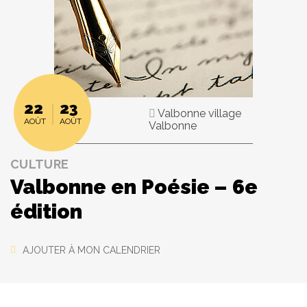
22
23
Valbonne village
AOÛT
AOÛT
Valbonne
CULTURE
Valbonne en Poésie – 6e
édition
AJOUTER À MON CALENDRIER