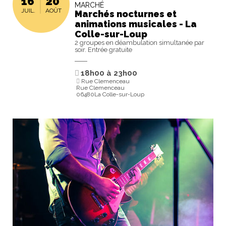
16
20
MARCHÉ
JUIL.
AOÛT
Marchés nocturnes et
animations musicales - La
Colle-sur-Loup
2 groupes en déambulation simultanée par
soir. Entrée gratuite
18h00
à
23h00
Rue Clemenceau
Rue Clemenceau
06480La Colle-sur-Loup