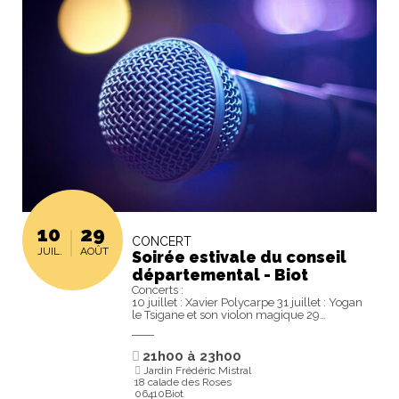
10
29
CONCERT
JUIL.
AOÛT
Soirée estivale du conseil
départemental - Biot
Concerts :
10 juillet : Xavier Polycarpe 31 juillet : Yogan
le Tsigane et son violon magique 29…
21h00
à
23h00
Jardin Frédéric Mistral
18 calade des Roses
06410Biot