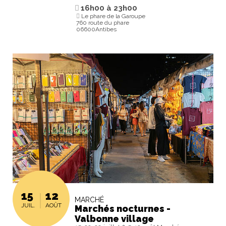
16h00
à
23h00
Le phare de la Garoupe
760 route du phare
06600Antibes
15
12
MARCHÉ
JUIL.
AOÛT
Marchés nocturnes -
Valbonne village