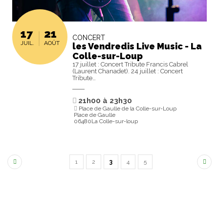
17
21
CONCERT
JUIL.
AOÛT
les Vendredis Live Music - La
Colle-sur-Loup
17 juillet : Concert Tribute Francis Cabrel
(Laurent Chanadet). 24 juillet : Concert
Tribute…
21h00
à
23h30
Place de Gaulle de la Colle-sur-Loup
Place de Gaulle
06480La Colle-sur-loup
1
2
3
4
5