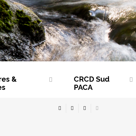
res &
CRCD Sud
es
PACA