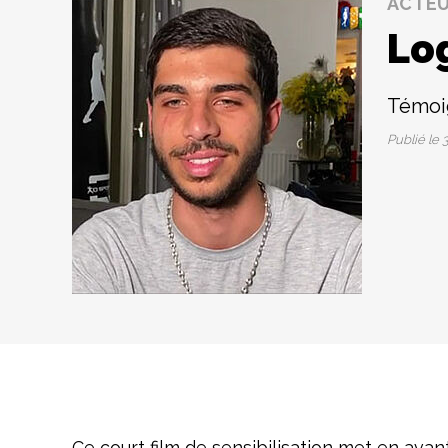
ACTE
Lo
Témoi
Publié le
3
Ce court film de sensibilisation met en ava