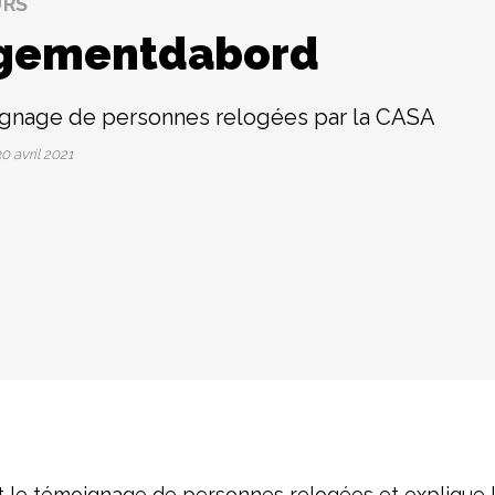
URS
gementdabord
gnage de personnes relogées par la CASA
0 avril 2021
nt le témoignage de personnes relogées et explique l