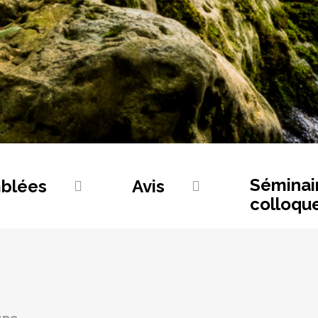
Séminai
blées
Avis
colloqu